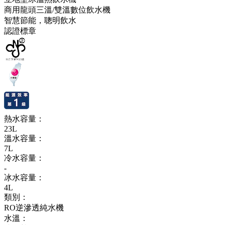
商用龍頭三溫/雙溫數位飲水機
智慧節能，聰明飲水
認證標章
熱水容量：
23L
溫水容量：
7L
冷水容量：
-
冰水容量：
4L
類別：
RO逆滲透純水機
水溫：