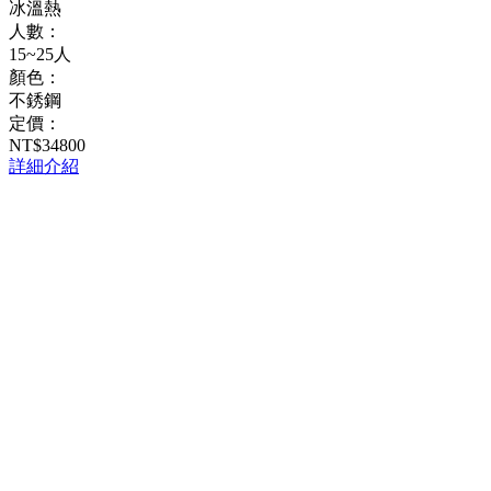
冰溫熱
人數：
15~25人
顏色：
不銹鋼
定價：
NT$34800
詳細介紹