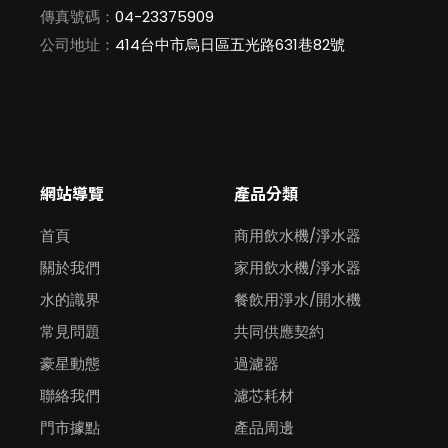
傳真號碼：
04-23375909
公司地址：
414台中市烏日區五光路631巷82號
網站導覽
產品分類
首頁
商用飲水機/淨水器
關於我們
家用飲水機/淨水器
水的識界
餐飲用淨水/開水機
常見問題
共同供應契約
豪星動態
過濾器
聯絡我們
濾芯耗材
門市據點
產品周邊