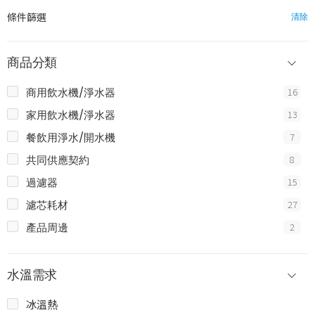
條件篩選
清除
商品分類
商用飲水機/淨水器
16
家用飲水機/淨水器
13
餐飲用淨水/開水機
7
共同供應契約
8
過濾器
15
濾芯耗材
27
產品周邊
2
水溫需求
冰溫熱