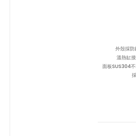
外殼採防
溫熱缸接採
面板SUS304
採