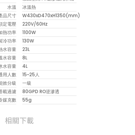
水溫
冰溫熱
產品尺寸
W430xD470xH1350(mm)
額定電壓
220V/60Hz
加熱功率
1100W
製冷功率
130W
熱水容量
23L
溫水容量
8L
冰水容量
4L
通用人數
15~25人
能效分級
一級
搭載過濾
80GPD RO逆滲透
冷媒克數
55g
相關下載