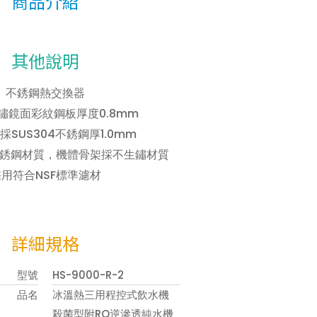
商品介紹
其他說明
不銹鋼熱交換器
鏽鏡面彩紋鋼板厚度0.8mm
SUS304不銹鋼厚1.0mm
不銹鋼材質
，
機體骨架採不生鏽材質
用符合NSF標準濾材
詳細規格
型號
HS-9000-R-2
品名
冰溫熱三用程控式飲水機
殺菌型附RO逆滲透純水機