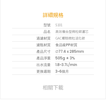
詳細規格
型號
S101
品名
高效複合型微粒碳濾芯
過濾材質
GAC椰殼微粒活化碳
濾瓶材質
食品級PP材質
產品尺寸
∅77.4 x 285mm
產品淨重
505g ± 3%
出水流量
1.8~3.7L/min
更換週期
3~6個月
相關下載